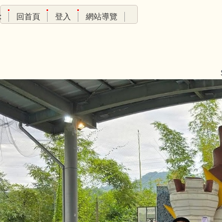
跳
:
回首頁
登入
網站導覽
到
主
要
內
容
區