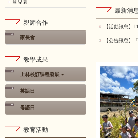
幼兒園
最新消
親師合作
【活動訊息】1
家長會
【公告訊息】「
教學成果
上林校訂課程發展
英語日
母語日
教育活動