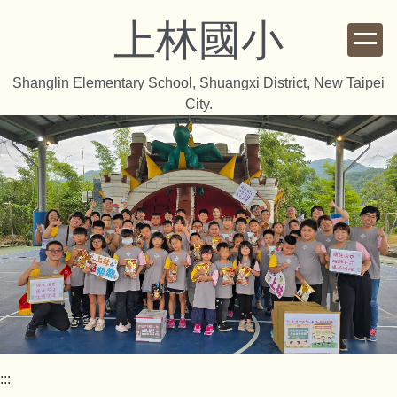
跳
上林國小
到
主
要
Shanglin Elementary School, Shuangxi District, New Taipei
內
City.
容
區
:::